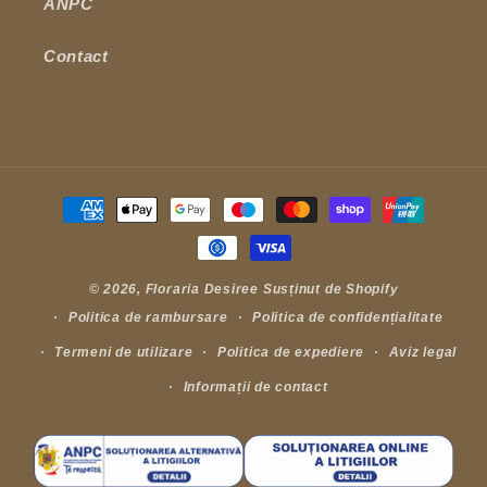
ANPC
Contact
Metode
de
plată
© 2026,
Floraria Desiree
Susținut de Shopify
Politica de rambursare
Politica de confidențialitate
Termeni de utilizare
Politica de expediere
Aviz legal
Informații de contact