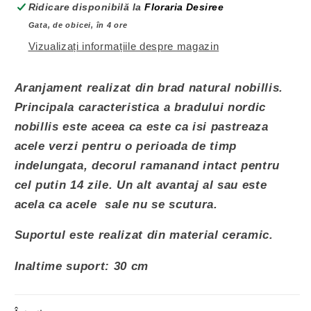
Ciocolată Merci
(+ 48,00 lei RON)
Ridicare disponibilă la
Floraria Desiree
Gata, de obicei, în 4 ore
Lindt 137g
(+ 43,00 lei RON)
Vizualizați informațiile despre magazin
Lindt 337g
(+ 85,00 lei RON)
Aranjament realizat din brad natural nobillis.
Mon Cherry
(+ 45,00 lei RON)
Principala caracteristica a bradului nordic
nobillis este aceea ca este ca isi pastreaza
acele verzi pentru o perioada de timp
indelungata, decorul ramanand intact pentru
cel putin 14 zile. Un alt avantaj al sau este
acela ca acele sale nu se scutura.
Suportul este realizat din material ceramic.
Inaltime suport: 30 cm