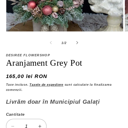
Deschide
D
conținutul
co
media
m
din
1
/
2
1
2
într-
în
o
o
DESIREE FLOWERSHOP
fereastră
fe
Aranjament Grey Pot
modală
m
Preț
165,00 lei RON
obișnuit
Taxe incluse.
Taxele de expediere
sunt calculate la finalizarea
comenzii.
Livrăm doar în Municipiul Galați
Cantitate
Cantitate