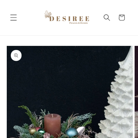
Salt la
conținut
Coș
Salt la
informațiile
despre
produs