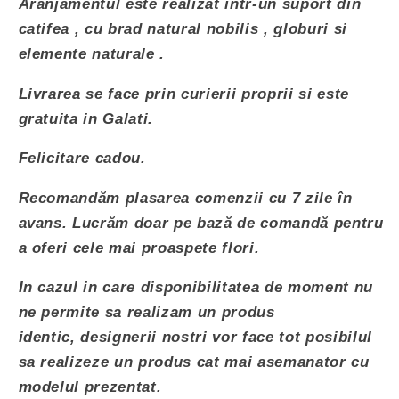
Ciocolată Merci
(+ 48,00 lei RON)
Aranjamentul este realizat intr-un suport din
catifea , cu brad natural nobilis , globuri si
Lindt 137g
(+ 43,00 lei RON)
elemente naturale .
Lindt 337g
(+ 85,00 lei RON)
Livrarea se face prin curierii proprii si este
gratuita in Galati.
Mon Cherry
(+ 45,00 lei RON)
Felicitare cadou.
Recomandăm plasarea comenzii cu
7 zile în
avans
. Lucrăm doar pe bază de comandă pentru
a oferi cele mai proaspete flori.
In cazul in care disponibilitatea de moment nu
ne permite sa realizam un produs
identic, designerii nostri vor face tot posibilul
sa realizeze un produs cat mai asemanator cu
modelul prezentat.