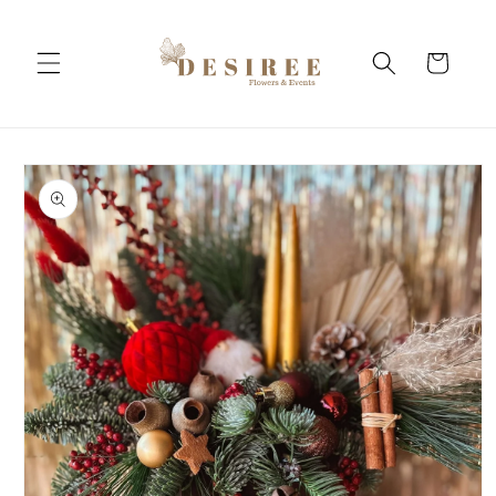
Salt la
conținut
Coș
Salt la
informațiile
despre
produs