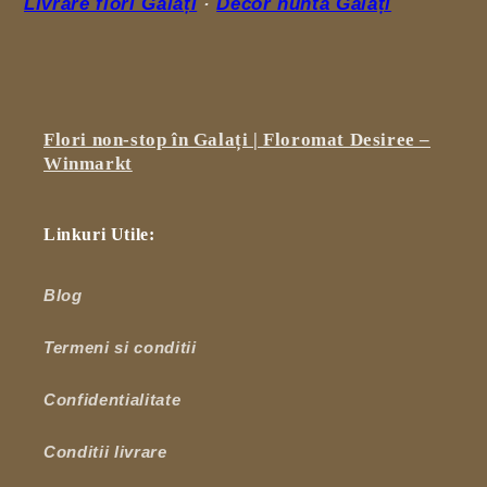
Livrare flori Galați
·
Decor nuntă Galați
Flori non-stop în Galați | Floromat Desiree –
Winmarkt
Linkuri Utile:
Blog
Termeni si conditii
Confidentialitate
Conditii livrare