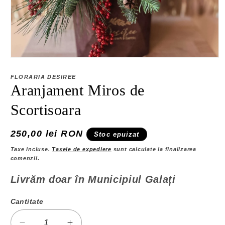
Deschide
conținutul
media
FLORARIA DESIREE
1
Aranjament Miros de
într-
o
Scortisoara
fereastră
modală
Preț
250,00 lei RON
Stoc epuizat
obișnuit
Taxe incluse.
Taxele de expediere
sunt calculate la finalizarea
comenzii.
Livrăm doar în Municipiul Galați
Cantitate
Cantitate