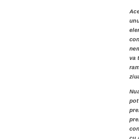
Ace
unu
ele
con
nem
va 
ram
ziu
Nua
pot
pre
pre
con
cu 