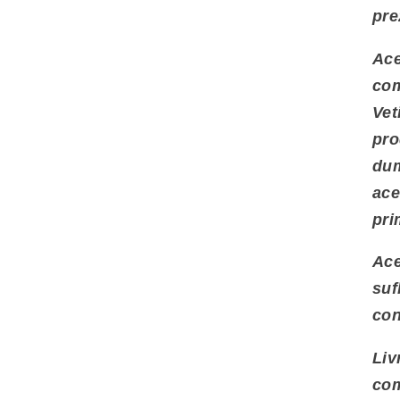
pre
Ace
com
Vet
pro
dum
ace
pri
Ace
suf
co
Liv
com