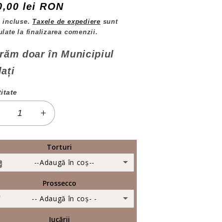
eț
0,00 lei RON
ișnuit
 incluse.
Taxele de expediere
sunt
ulate la finalizarea comenzii.
răm doar în Municipiul
ați
itate
titate
Reduceți
Creșteți
antitatea
cantitatea
entru
pentru
Torturi
Buchet
Buchet
--Adaugă în coș--
mireasa
mireasa
boho
boho
Prossecco
Tort Ciocolată
(+ 225,00 lei RON)
tabilizat
stabilizat
-- Adaugă în coș- -
Tort Fresh
(+ 225,00 lei RON)
Jucării
Prossecco Mioneto Sergio
(+ 100,00 lei RON)