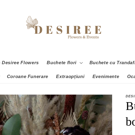
 – Desiree Flowers
Buchete flori
Buchete cu Trandafi
Coroane Funerare
Extraopțiuni
Evenimente
Oca
DES
B
b