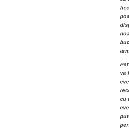
fie
poa
dis
noa
buc
arm
Pen
va 
eve
rec
cu 
eve
put
per