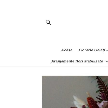
Salt la
conținut
Acasa
Florărie Galați
Aranjamente flori stabilizate
Salt la
informațiile
despre
produs