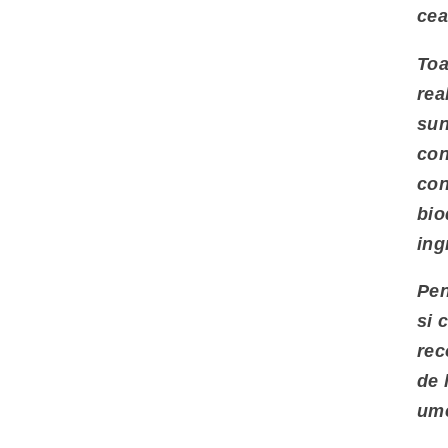
cea
Toa
rea
sun
con
con
bio
ing
Pen
si 
rec
de
ume