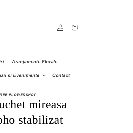
Conectați-
Coș
vă
ri
Aranjamente Florale
zii si Evenimente
Contact
IREE FLOWERSHOP
uchet mireasa
oho stabilizat