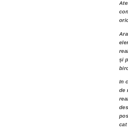
Ate
con
ori
Ara
ele
rea
și 
bir
In 
de 
rea
des
pos
cat