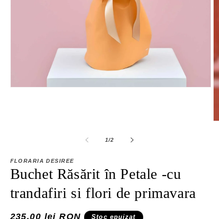
Deschide
conținutul
media
1
într-
D
o
co
fereastră
m
din
1
/
2
modală
2
în
o
FLORARIA DESIREE
fe
Buchet Răsărit în Petale -cu
m
trandafiri si flori de primavara
Preț
235,00 lei RON
Stoc epuizat