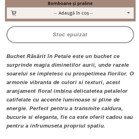
de
de
Tort Frișcă și fundițe
(+ 225,00 lei RON)
Bomboane și praline
Ursuleț pluș 22 cm
(+ 40,00 lei RON)
primavara
primavara
-- Adaugă în coș--
Tort Red Velvet
(+ 225,00 lei RON)
Rafaello
(+ 45,00 lei RON)
Stoc epuizat
Praline Fererro
(+ 80,00 lei RON)
Ciocolată Merci
(+ 48,00 lei RON)
Buchet Răsărit în Petale
este un buchet ce
surprinde magia diminetilor aurii, unde razele
Lindt 137g
(+ 43,00 lei RON)
soarelui se impletesc cu prospetimea florilor. O
armonie vibranta de culori si texturi, acest
Lindt 337g
(+ 85,00 lei RON)
aranjament floral imbina delicatetea petalelor
catifelate cu accente luminoase si pline de
Mon Cherry
(+ 45,00 lei RON)
energie. Perfect pentru a transmite caldura,
bucurie si eleganta, fie ca este oferit cadou sau
pentru a infrumuseta propriul spatiu.