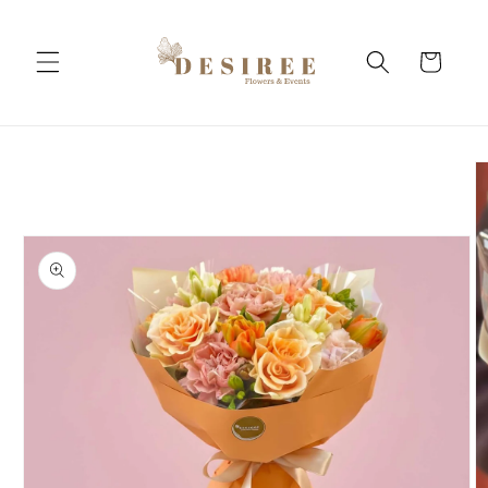
Salt la
conținut
Coș
Salt la
informațiile
despre
produs