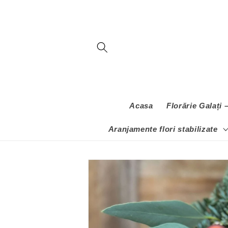
Salt la
conținut
Acasa
Florărie Galați
Aranjamente flori stabilizate
Salt la
informațiile
despre
produs