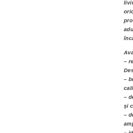
liv
ori
pro
adu
înc
Ava
– r
Des
– b
cal
– d
și 
– d
amp
– i