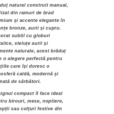
duț natural construit manual,
Mon Cherry
(+ 45,00 lei RON)
lizat din ramuri de brad
mium și accente elegante în
nțe bronze, aurii și cupru.
orat subtil cu globuri
alice, steluțe aurii și
mente naturale, acest brăduț
e o alegere perfectă pentru
țiile care își doresc o
osferă caldă, modernă și
inată de sărbători.
ignul compact îl face ideal
tru birouri, mese, noptiere,
epții sau colțuri festive din