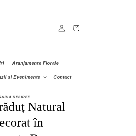
Conectați-
Coș
vă
ri
Aranjamente Florale
zii si Evenimente
Contact
RARIA DESIREE
răduț Natural
ecorat în