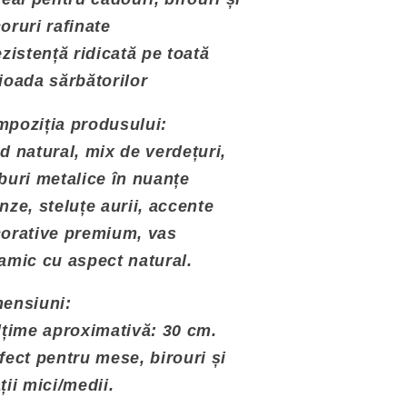
oruri rafinate
ezistență ridicată pe toată
ioada sărbătorilor
poziția produsului:
d natural, mix de verdețuri,
buri metalice în nuanțe
nze, steluțe aurii, accente
orative premium, vas
amic cu aspect natural.
ensiuni:
lțime aproximativă: 30 cm.
fect pentru mese, birouri și
ții mici/medii.