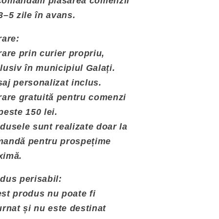
comandăm plasarea comenzii
3–5 zile în avans.
rare:
rare prin curier propriu,
lusiv în municipiul Galați.
aj personalizat inclus.
rare gratuită pentru comenzi
peste 150 lei.
dusele sunt realizate doar la
andă pentru prospețime
ximă.
dus perisabil:
st produs nu poate fi
urnat și nu este destinat