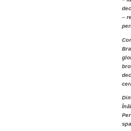
dec
– r
per
Com
Bra
glo
bro
dec
cer
Dim
Înă
Per
spa