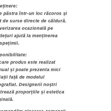
reținere:
e păstra într-un loc răcoros și
it de surse directe de căldură.
verizarea ocazională pe
dețuri ajută la menținerea
spețimii.
ponibilitate:
care produs este realizat
ual și poate prezenta mici
iații față de modelul
ografiat. Designerii noștri
trează proporțiile și estetica
ginală.