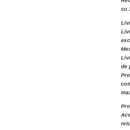
Re
cu 
Liv
Liv
exc
Mes
Liv
de 
Pro
com
ma
Pro
Ace
ret