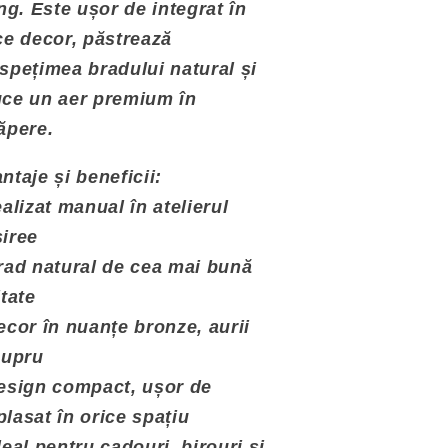
ing. Este ușor de integrat în
ce decor, păstrează
spețimea bradului natural și
ce un aer premium în
ăpere.
ntaje și beneficii:
ealizat manual în atelierul
iree
rad natural de cea mai bună
itate
ecor în nuanțe bronze, aurii
cupru
esign compact, ușor de
lasat în orice spațiu
deal pentru cadouri, birouri și