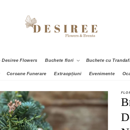
 – Desiree Flowers
Buchete flori
Buchete cu Trandafi
Coroane Funerare
Extraopțiuni
Evenimente
Oca
FLO
B
D