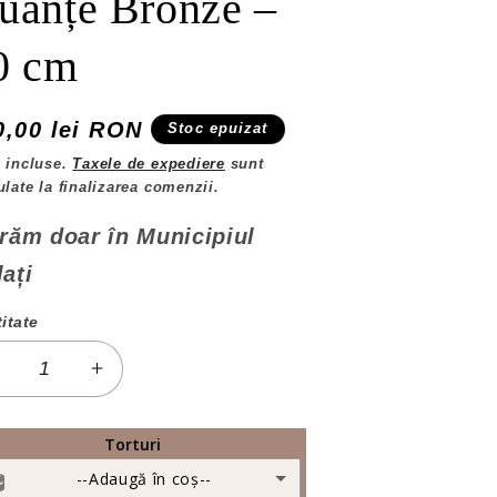
uanțe Bronze –
0 cm
eț
0,00 lei RON
Stoc epuizat
ișnuit
 incluse.
Taxele de expediere
sunt
ulate la finalizarea comenzii.
răm doar în Municipiul
ați
itate
titate
Reduceți
Creșteți
antitatea
cantitatea
entru
pentru
Torturi
Brăduț
Brăduț
--Adaugă în coș--
atural
Natural