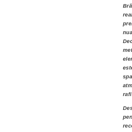
Bră
rea
pre
nua
Dec
met
ele
est
spa
atm
raf
Des
pen
rec