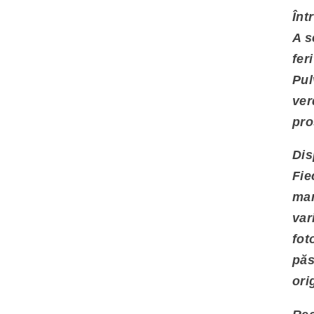
Înt
A s
fer
Pul
ver
pro
Dis
Fie
man
var
fot
păs
ori